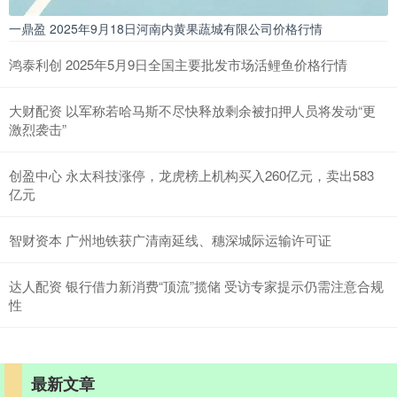
一鼎盈 2025年9月18日河南内黄果蔬城有限公司价格行情
鸿泰利创 2025年5月9日全国主要批发市场活鲤鱼价格行情
大财配资 以军称若哈马斯不尽快释放剩余被扣押人员将发动“更
激烈袭击”
创盈中心 永太科技涨停，龙虎榜上机构买入260亿元，卖出583
亿元
智财资本 广州地铁获广清南延线、穗深城际运输许可证
达人配资 银行借力新消费“顶流”揽储 受访专家提示仍需注意合规
性
最新文章