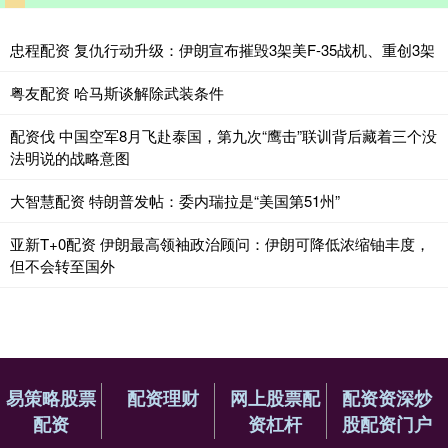
忠程配资 复仇行动升级：伊朗宣布摧毁3架美F-35战机、重创3架
粤友配资 哈马斯谈解除武装条件
配资伐 中国空军8月飞赴泰国，第九次“鹰击”联训背后藏着三个没
法明说的战略意图
大智慧配资 特朗普发帖：委内瑞拉是“美国第51州”
亚新T+0配资 伊朗最高领袖政治顾问：伊朗可降低浓缩铀丰度，
但不会转至国外
易策略股票
配资理财
网上股票配
配资资深炒
配资
资杠杆
股配资门户