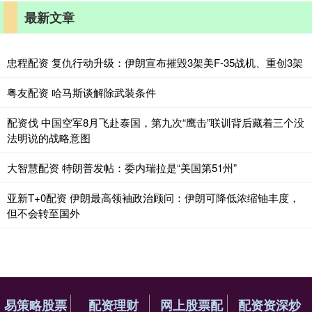
最新文章
忠程配资 复仇行动升级：伊朗宣布摧毁3架美F-35战机、重创3架
粤友配资 哈马斯谈解除武装条件
配资伐 中国空军8月飞赴泰国，第九次“鹰击”联训背后藏着三个没
法明说的战略意图
大智慧配资 特朗普发帖：委内瑞拉是“美国第51州”
亚新T+0配资 伊朗最高领袖政治顾问：伊朗可降低浓缩铀丰度，
但不会转至国外
易策略股票
配资理财
网上股票配
配资资深炒