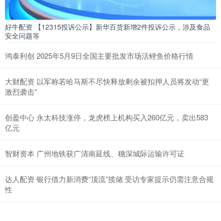
好牛配资 【12315投诉公示】新华百货新增2件投诉公示，涉及食品
安全问题等
鸿泰利创 2025年5月9日全国主要批发市场活鲤鱼价格行情
大财配资 以军称若哈马斯不尽快释放剩余被扣押人员将发动“更
激烈袭击”
创盈中心 永太科技涨停，龙虎榜上机构买入260亿元，卖出583
亿元
智财资本 广州地铁获广清南延线、穗深城际运输许可证
达人配资 银行借力新消费“顶流”揽储 受访专家提示仍需注意合规
性