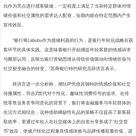
玩作为亮点进行揽客吸储，一定程度上满足了当前特定群体对情
绪价值和社交属性的需求达人配资，短期内能在特定范围内产生
宣传效应。
“银行将Labubu作为揽储利器的行为，是银行年轻化战略在获
客环节的具体实践。这意味着银行开始捕捉年轻客群的情感诉求
与圈层认同，反映出银行营销思维从传统价值驱动向情绪价值与
社交裂变融合的转变。”苏商银行特约研究员薛洪言表示。
薛洪言进一步分析称，潮玩IP凭借其独特的情感价值和社交
传播属性，符合Z世代对个性化、趣味性消费符号的追求。在传
统零售业务竞争同质化的背景下，银行将金融服务与年轻群体的
生活方式相结合，这种借助稀缺性礼品的策略不仅提高了新客获
取效率，更通过年轻人在社交媒体上的自发分享形成了“社交货
币”效应，使储户转化过程兼具情感体验与品牌传播双重价值，进