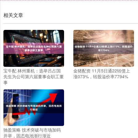
相关文章
宝牛配 林州重机：选举吕占国
金猪配资 11月5日通22转债上
先生为公司第六届董事会职工董
涨073%，转股溢价率7794%
事
驰盈策略 技术突破与市场加码
并举，固态电池渐行渐近