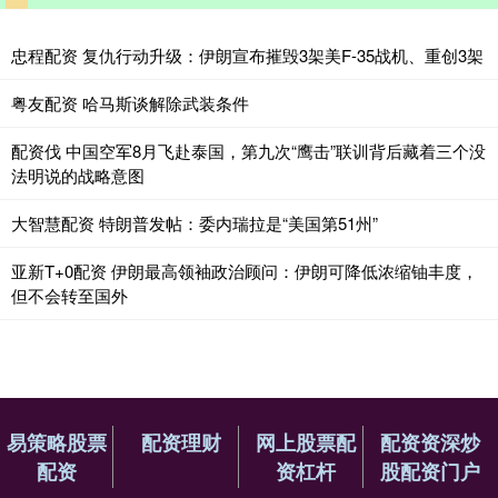
忠程配资 复仇行动升级：伊朗宣布摧毁3架美F-35战机、重创3架
粤友配资 哈马斯谈解除武装条件
配资伐 中国空军8月飞赴泰国，第九次“鹰击”联训背后藏着三个没
法明说的战略意图
大智慧配资 特朗普发帖：委内瑞拉是“美国第51州”
亚新T+0配资 伊朗最高领袖政治顾问：伊朗可降低浓缩铀丰度，
但不会转至国外
易策略股票
配资理财
网上股票配
配资资深炒
配资
资杠杆
股配资门户