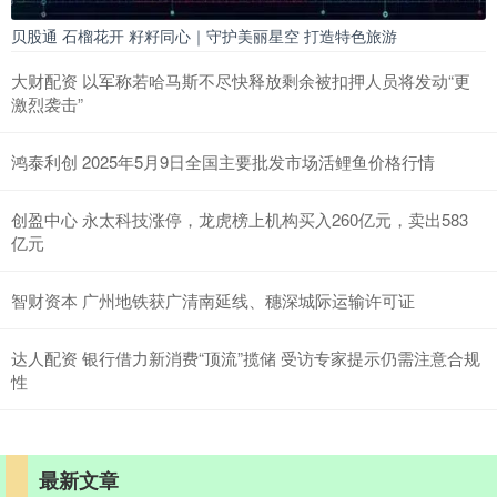
贝股通 石榴花开 籽籽同心｜守护美丽星空 打造特色旅游
大财配资 以军称若哈马斯不尽快释放剩余被扣押人员将发动“更
激烈袭击”
鸿泰利创 2025年5月9日全国主要批发市场活鲤鱼价格行情
创盈中心 永太科技涨停，龙虎榜上机构买入260亿元，卖出583
亿元
智财资本 广州地铁获广清南延线、穗深城际运输许可证
达人配资 银行借力新消费“顶流”揽储 受访专家提示仍需注意合规
性
最新文章