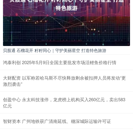
贝股通 石榴花开 籽籽同心｜守护美丽星空 打造特色旅游
鸿泰利创 2025年5月9日全国主要批发市场活鲤鱼价格行情
大财配资 以军称若哈马斯不尽快释放剩余被扣押人员将发动“更
激烈袭击”
创盈中心 永太科技涨停，龙虎榜上机构买入260亿元，卖出583
亿元
智财资本 广州地铁获广清南延线、穗深城际运输许可证