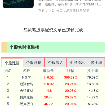
带、联组带、多楔带（PK/PJ/PL/PM/PH）
与同步带（HTD/RPP/....
查看：
142
分类：
易策略股票配资
易策略股票配资文章已加载完成
个股实时涨跌榜
个股跌幅
个股流入
个股流出
换手率
个股涨幅
排名
名称
最新价
涨幅
换手率
1
N展芯
116.52
396.89%
79.39%
2
锐翔智能
110.02
20.21%
16.80%
3
志特新材
14.8
20.03%
14.18%
4
博腾股份
20.44
20.02%
14.77%
5
近岸蛋白
46.72
20.01%
5.62%