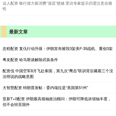
达人配资 银行借力新消费“顶流”揽储 受访专家提示仍需注意合规
性
最新文章
忠程配资 复仇行动升级：伊朗宣布摧毁3架美F-35战机、重创3架
粤友配资 哈马斯谈解除武装条件
配资伐 中国空军8月飞赴泰国，第九次“鹰击”联训背后藏着三个没
法明说的战略意图
大智慧配资 特朗普发帖：委内瑞拉是“美国第51州”
亚新T+0配资 伊朗最高领袖政治顾问：伊朗可降低浓缩铀丰度，
但不会转至国外