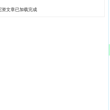
配资文章已加载完成
沪深300
4694.44
.42%
43.13
0.93%