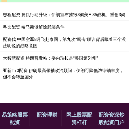
忠程配资 复仇行动升级：伊朗宣布摧毁3架美F-35战机、重创3架
粤友配资 哈马斯谈解除武装条件
配资伐 中国空军8月飞赴泰国，第九次“鹰击”联训背后藏着三个没
法明说的战略意图
大智慧配资 特朗普发帖：委内瑞拉是“美国第51州”
亚新T+0配资 伊朗最高领袖政治顾问：伊朗可降低浓缩铀丰度，
但不会转至国外
易策略股票
配资理财
网上股票配
配资资深炒
配资
资杠杆
股配资门户