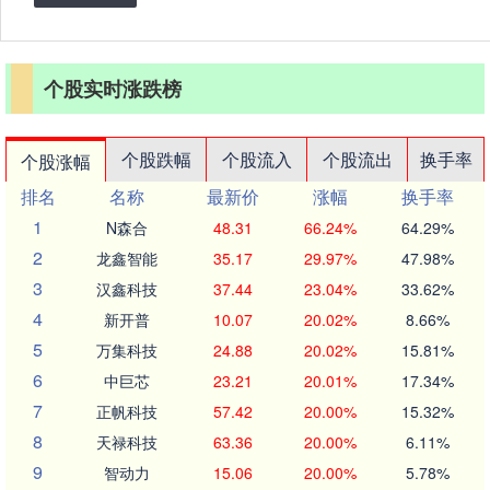
个股实时涨跌榜
个股跌幅
个股流入
个股流出
换手率
个股涨幅
排名
名称
最新价
涨幅
换手率
1
N森合
48.31
66.24%
64.29%
2
龙鑫智能
35.17
29.97%
47.98%
3
汉鑫科技
37.44
23.04%
33.62%
4
新开普
10.07
20.02%
8.66%
5
万集科技
24.88
20.02%
15.81%
6
中巨芯
23.21
20.01%
17.34%
7
正帆科技
57.42
20.00%
15.32%
8
天禄科技
63.36
20.00%
6.11%
9
智动力
15.06
20.00%
5.78%