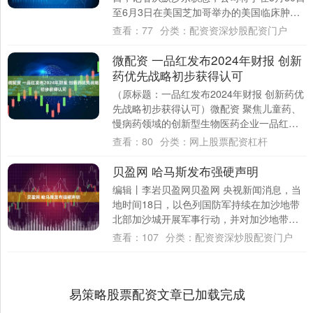
至6月3日在美国芝加哥举办的美国临床肿瘤
学会（ASCO）年会上，发布产品组合....
查看：
77
分类：
配资资深炒股配资门户
微配资 一品红发布2024年财报 创新
药优先战略初步获得认可
（原标题：一品红发布2024年财报 创新药优
先战略初步获得认可）微配资 聚焦儿童药、
慢病药领域的创新型生物医药企业一品红
（300723.SZ），近期公布年报与一....
查看：
80
分类：
网上股票配资杠杆
贝盈网 哈马斯发布强硬声明
编辑丨李岩贝盈网贝盈网 央视新闻消息，当
地时间18日，以色列国防军持续在加沙地带
北部加沙城开展军事行动，并对加沙地带多
地发动袭击。巴勒斯坦伊斯兰抵抗运动（）
查看：
107
分类：
配资资深炒股配资门户
下属....
易策略股票配资文章已加载完成