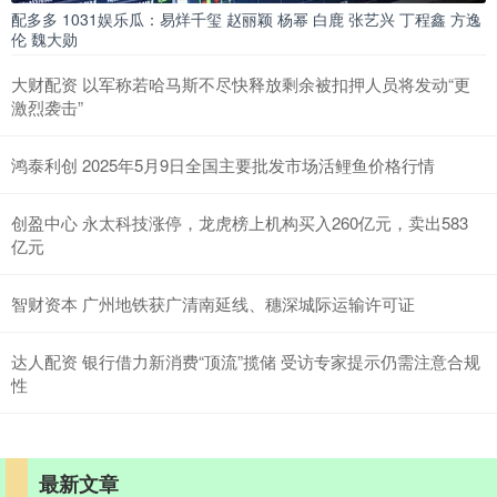
配多多 1031娱乐瓜：易烊千玺 赵丽颖 杨幂 白鹿 张艺兴 丁程鑫 方逸
伦 魏大勋
大财配资 以军称若哈马斯不尽快释放剩余被扣押人员将发动“更
激烈袭击”
鸿泰利创 2025年5月9日全国主要批发市场活鲤鱼价格行情
创盈中心 永太科技涨停，龙虎榜上机构买入260亿元，卖出583
亿元
智财资本 广州地铁获广清南延线、穗深城际运输许可证
达人配资 银行借力新消费“顶流”揽储 受访专家提示仍需注意合规
性
最新文章