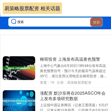
易策略股票配资 相关话题
搜索
柳荷投资 上海发布高温黄色预警
上海中心气象台6月20日13时48分发布高温
黄色预警信号：预计今天的最高气温将超过
35℃，请注意用火用电安全柳荷投资，做好
防暑防晒工作。....
查看：
79
分类：
易策略股票配资
涨配资 默沙东将在2025ASCO年会
上发布多项研究数据
上证报中国证券网讯（记者王墨璞嘉）5月27
日，记者从默沙东获悉，公司将于在5月30日