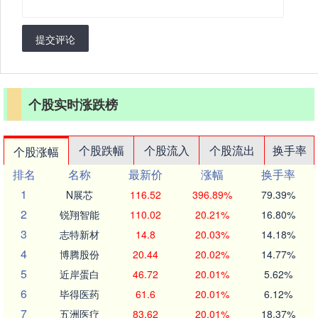
提交评论
个股实时涨跌榜
个股跌幅
个股流入
个股流出
换手率
个股涨幅
排名
名称
最新价
涨幅
换手率
1
N展芯
116.52
396.89%
79.39%
2
锐翔智能
110.02
20.21%
16.80%
3
志特新材
14.8
20.03%
14.18%
4
博腾股份
20.44
20.02%
14.77%
5
近岸蛋白
46.72
20.01%
5.62%
6
毕得医药
61.6
20.01%
6.12%
7
五洲医疗
83.62
20.01%
18.37%