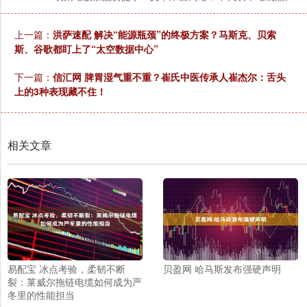
上一篇：
洪萨速配 解决“能源瓶颈”的终极方案？马斯克、贝索
斯、谷歌都盯上了“太空数据中心”
下一篇：
信汇网 脾胃湿气重不重？崔氏中医传承人崔杰尔：舌头
上的3种表现藏不住！
相关文章
易配宝 冰点考验，柔韧不断
贝盈网 哈马斯发布强硬声明
裂：莱威尔拖链电缆如何成为严
冬里的性能担当