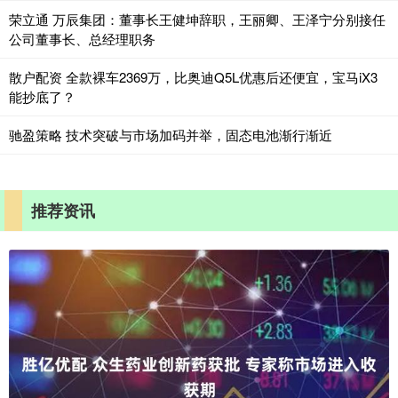
荣立通 万辰集团：董事长王健坤辞职，王丽卿、王泽宁分别接任
公司董事长、总经理职务
散户配资 全款裸车2369万，比奥迪Q5L优惠后还便宜，宝马iX3
能抄底了？
驰盈策略 技术突破与市场加码并举，固态电池渐行渐近
推荐资讯